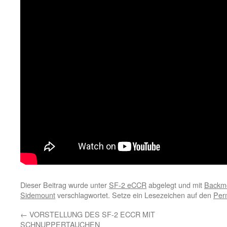
Dieser Beitrag wurde unter
SF-2 eCCR
abgelegt und mit
Backm
Sidemount
verschlagwortet. Setze ein Lesezeichen auf den
Per
←
VORSTELLUNG DES SF-2 ECCR MIT
SCHNUPPERTAUCHEN