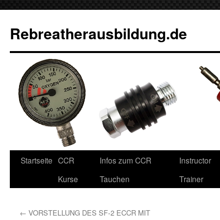
Rebreatherausbildung.de
Zum
Startseite
CCR
Infos zum CCR
Instructor
Inhalt
Kurse
Tauchen
Trainer
springen
←
VORSTELLUNG DES SF-2 ECCR MIT